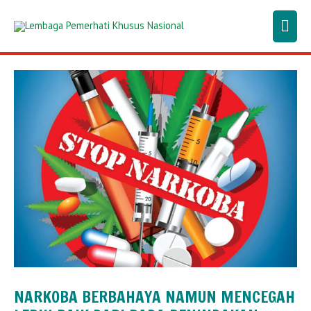
Lewati
Men
ke
konten
Uta
NARKOBA BERBAHAYA NAMUN MENCEGAH